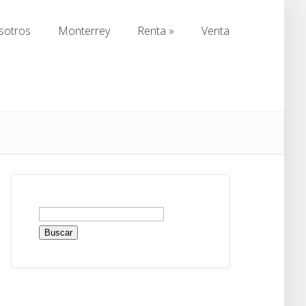
sotros
Monterrey
Renta
»
Venta
sotros
Monterrey
Renta
»
Venta
Buscar: